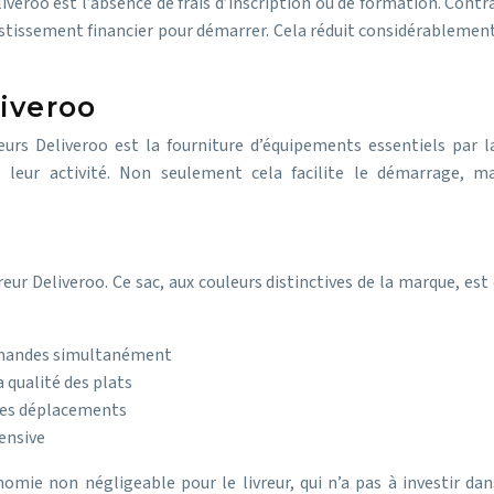
veroo est l’absence de frais d’inscription ou de formation. Cont
vestissement financier pour démarrer. Cela réduit considérablement
iveroo
reurs Deliveroo est la fourniture d’équipements essentiels par
e leur activité. Non seulement cela facilite le démarrage, 
reur Deliveroo. Ce sac, aux couleurs distinctives de la marque, e
mmandes simultanément
 qualité des plats
 des déplacements
tensive
omie non négligeable pour le livreur, qui n’a pas à investir dan